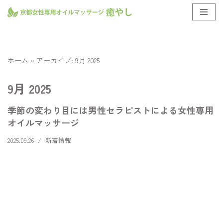
コ
ン
テ
ホーム
»
アーカイブ: 9月 2025
ン
ツ
9月 2025
へ
ス
季節の変わり目には男性セラピストによる女性専用
キ
オイルマッサージ
ッ
プ
2025.09.26
新着情報